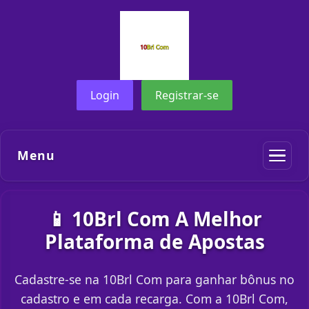
Login
Registrar-se
Menu
📱 10Brl Com A Melhor
Plataforma de Apostas
Cadastre-se na 10Brl Com para ganhar bônus no
cadastro e em cada recarga. Com a 10Brl Com,