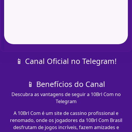
📱 Canal Oficial no Telegram!
📱 Benefícios do Canal
Descubra as vantagens de seguir a 10Brl Com no
Telegram
A 10Brl Com é um site de cassino profissional e
renomado, onde os jogadores da 10Brl Com Brasil
desfrutam de jogos incríveis, fazem amizades e