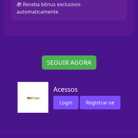
🎁 Receba bônus exclusivos
automaticamente
SEGUIR AGORA
Acessos
Login
Registrar-se