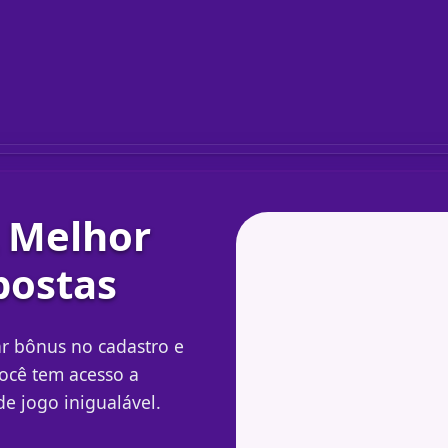
A Melhor
postas
r bônus no cadastro e
ocê tem acesso a
e jogo inigualável.