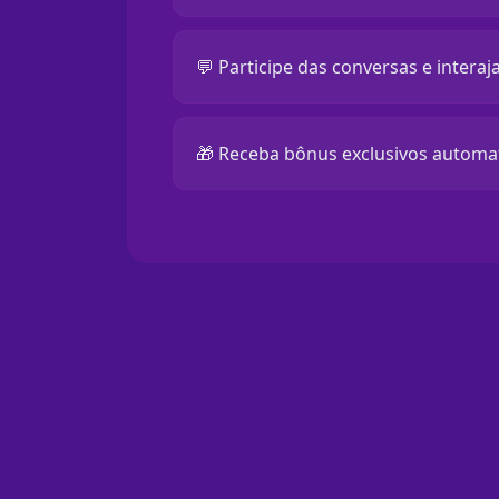
💬 Participe das conversas e interaj
🎁 Receba bônus exclusivos autom