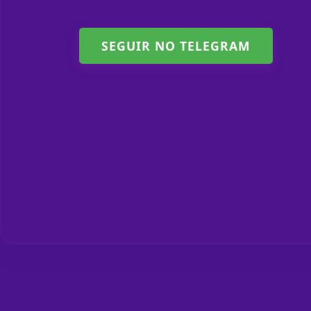
SEGUIR NO TELEGRAM