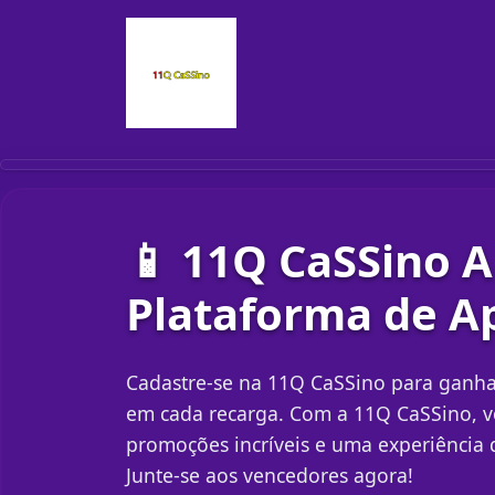
📱 11Q CaSSino 
Plataforma de A
Cadastre-se na 11Q CaSSino para ganha
em cada recarga. Com a 11Q CaSSino, v
promoções incríveis e uma experiência d
Junte-se aos vencedores agora!