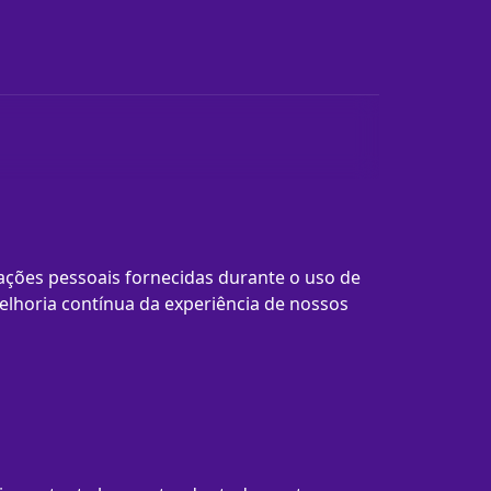
ações pessoais fornecidas durante o uso de
elhoria contínua da experiência de nossos