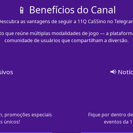
📱 Benefícios do Canal
Descubra as vantagens de seguir a 11Q CaSSino no Telegra
o que reúne múltiplas modalidades de jogo — a plataform
comunidade de usuários que compartilham a diversão.
sivos
📢 Notí
m, promoções especiais
Fique por dentro d
s únicos!
eventos da 1