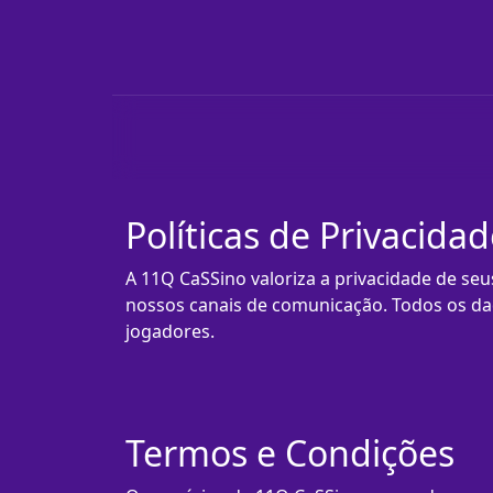
Políticas de Privacida
A 11Q CaSSino valoriza a privacidade de se
nossos canais de comunicação. Todos os dad
jogadores.
Termos e Condições