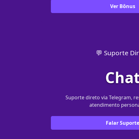
Ver Bônus
💬 Suporte Di
Cha
Suporte direto via Telegram, r
atendimento persona
Falar Suport