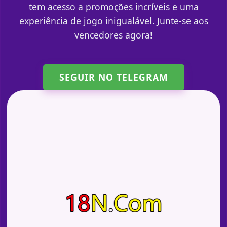
tem acesso a promoções incríveis e uma
experiência de jogo inigualável. Junte-se aos
vencedores agora!
SEGUIR NO TELEGRAM