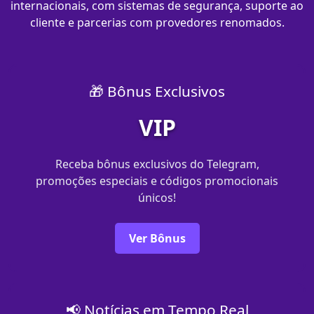
internacionais, com sistemas de segurança, suporte ao
cliente e parcerias com provedores renomados.
🎁 Bônus Exclusivos
VIP
Receba bônus exclusivos do Telegram,
promoções especiais e códigos promocionais
únicos!
Ver Bônus
📢 Notícias em Tempo Real