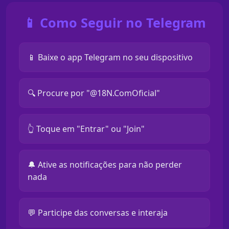
📱 Como Seguir no Telegram
📱 Baixe o app Telegram no seu dispositivo
🔍 Procure por "@18N.ComOficial"
👆 Toque em "Entrar" ou "Join"
🔔 Ative as notificações para não perder
nada
💬 Participe das conversas e interaja