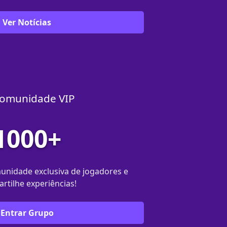
Ver Notícias
Comunidade VIP
1000+
unidade exclusiva de jogadores e
rtilhe experiências!
Entrar Grupo