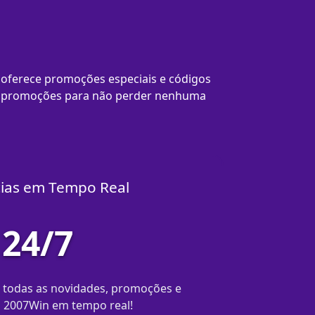
oferece promoções especiais e códigos
de promoções para não perder nenhuma
cias em Tempo Real
24/7
e todas as novidades, promoções e
 2007Win em tempo real!