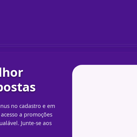
lhor
postas
nus no cadastro e em
 acesso a promoções
ualável. Junte-se aos