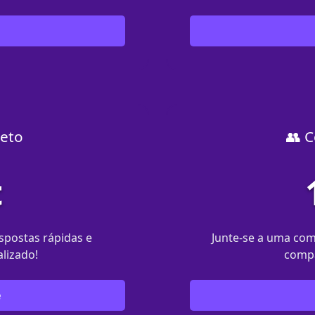
reto
👥 
t
espostas rápidas e
Junte-se a uma com
lizado!
compa
e