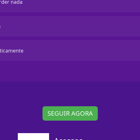
erder nada
a
aticamente
SEGUIR AGORA