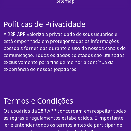
Sitemap
Políticas de Privacidade
A 28R APP valoriza a privacidade de seus usuários e
está empenhada em proteger todas as informações
pessoais fornecidas durante o uso de nossos canais de
comunicação. Todos os dados coletados são utilizados
exclusivamente para fins de melhoria contínua da
experiência de nossos jogadores.
Termos e Condições
Os usuários da 28R APP concordam em respeitar todas
as regras e regulamentos estabelecidos. É importante
ler e entender todos os termos antes de participar de