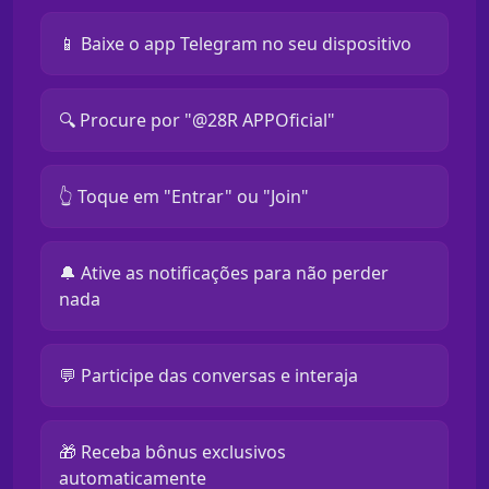
📱 Baixe o app Telegram no seu dispositivo
🔍 Procure por "@28R APPOficial"
👆 Toque em "Entrar" ou "Join"
🔔 Ative as notificações para não perder
nada
💬 Participe das conversas e interaja
🎁 Receba bônus exclusivos
automaticamente