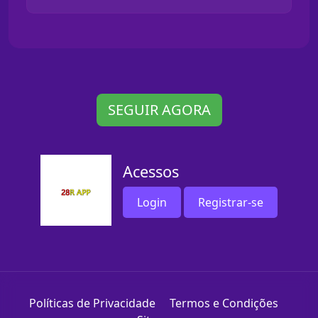
SEGUIR AGORA
Acessos
Login
Registrar-se
Políticas de Privacidade
Termos e Condições