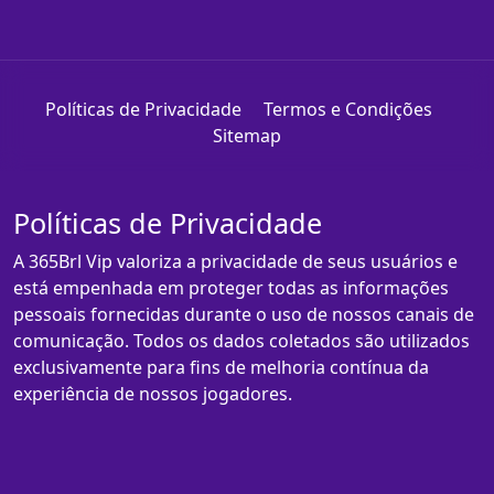
Políticas de Privacidade
Termos e Condições
Sitemap
Políticas de Privacidade
A 365Brl Vip valoriza a privacidade de seus usuários e
está empenhada em proteger todas as informações
pessoais fornecidas durante o uso de nossos canais de
comunicação. Todos os dados coletados são utilizados
exclusivamente para fins de melhoria contínua da
experiência de nossos jogadores.