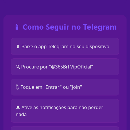
📱 Como Seguir no Telegram
📱 Baixe o app Telegram no seu dispositivo
🔍 Procure por "@365Brl VipOficial"
👆 Toque em "Entrar" ou "Join"
🔔 Ative as notificações para não perder
nada