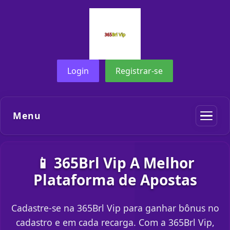
Login
Registrar-se
Menu
📱 365Brl Vip A Melhor
Plataforma de Apostas
Cadastre-se na 365Brl Vip para ganhar bônus no
cadastro e em cada recarga. Com a 365Brl Vip,