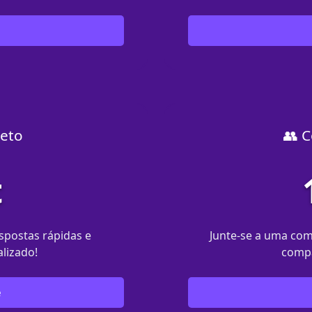
reto
👥 
t
espostas rápidas e
Junte-se a uma com
lizado!
compa
e