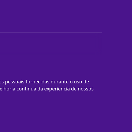
s pessoais fornecidas durante o uso de
elhoria contínua da experiência de nossos