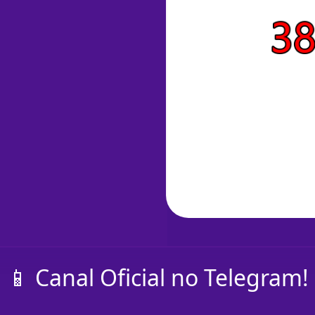
📱 Canal Oficial no Telegram!