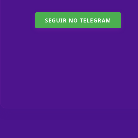
SEGUIR NO TELEGRAM