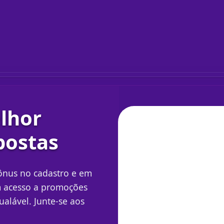
lhor
postas
ônus no cadastro e em
m acesso a promoções
ualável. Junte-se aos