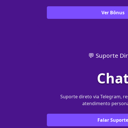
Ver Bônus
💬 Suporte Di
Cha
Suporte direto via Telegram, r
atendimento persona
Falar Suport