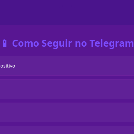
📱 Como Seguir no Telegram
ositivo