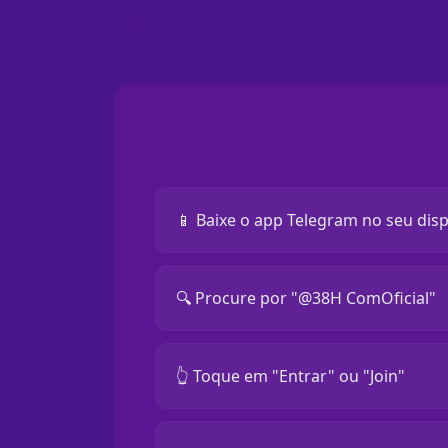
📱 Baixe o app Telegram no seu disp
🔍 Procure por "@38H ComOficial"
👆 Toque em "Entrar" ou "Join"