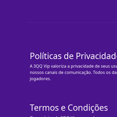
Políticas de Privacida
A 3QQ Vip valoriza a privacidade de seus u
nossos canais de comunicação. Todos os dad
jogadores.
Termos e Condições