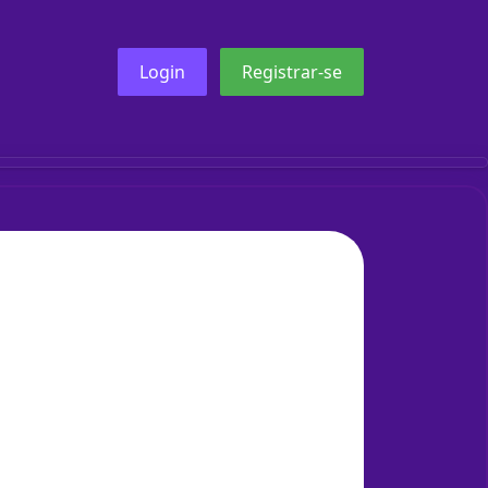
Login
Registrar-se