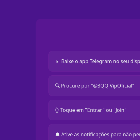
📱 Baixe o app Telegram no seu disp
🔍 Procure por "@3QQ VipOficial"
👆 Toque em "Entrar" ou "Join"
🔔 Ative as notificações para não p