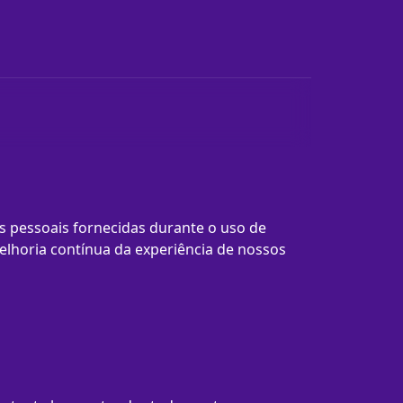
s pessoais fornecidas durante o uso de
elhoria contínua da experiência de nossos