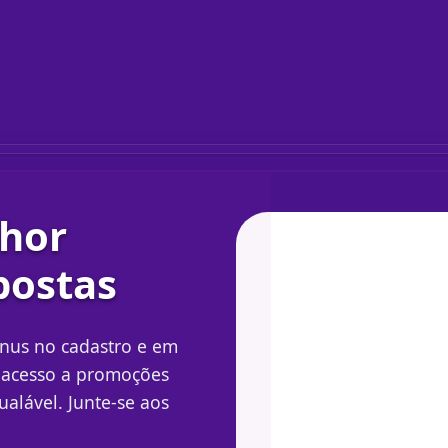
lhor
postas
nus no cadastro e em
 acesso a promoções
ualável. Junte-se aos