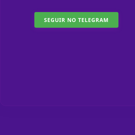
SEGUIR NO TELEGRAM