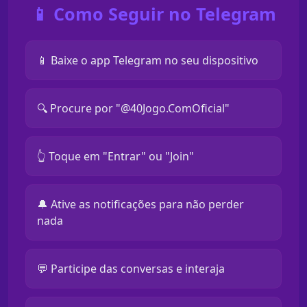
📱 Como Seguir no Telegram
📱 Baixe o app Telegram no seu dispositivo
🔍 Procure por "@40Jogo.ComOficial"
👆 Toque em "Entrar" ou "Join"
🔔 Ative as notificações para não perder
nada
💬 Participe das conversas e interaja