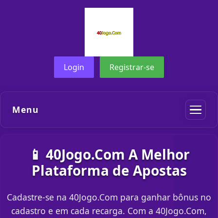
Login
Registrar-se
Menu
📱 40Jogo.Com A Melhor
Plataforma de Apostas
Cadastre-se na 40Jogo.Com para ganhar bônus no
cadastro e em cada recarga. Com a 40Jogo.Com,