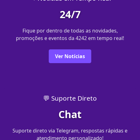
24/7
Fique por dentro de todas as novidades,
promoções e eventos da 4242 em tempo real!
Ver Notícias
💬 Suporte Direto
Chat
Suporte direto via Telegram, respostas rápidas e
atendimento personalizado!