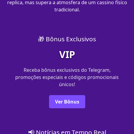
replica, mas supera a atmosfera de um cassino físico
tradicional.
🎁 Bônus Exclusivos
VIP
Receba bônus exclusivos do Telegram,
promoções especiais e códigos promocionais
únicos!
Ver Bônus
📢 Notícias em Tempo Real