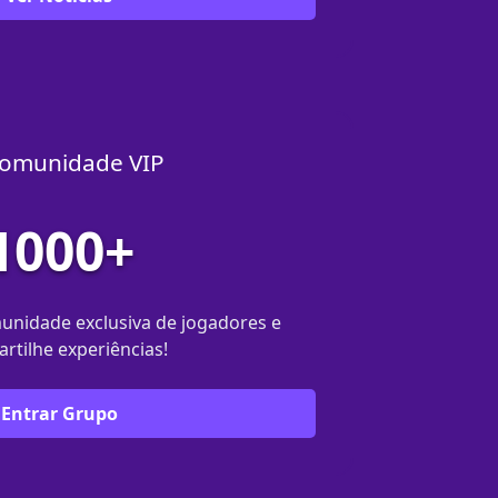
Comunidade VIP
1000+
unidade exclusiva de jogadores e
rtilhe experiências!
Entrar Grupo