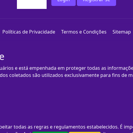
Políticas de Privacidade
Termos e Condições
Sitemap
de
usuários e está empenhada em proteger todas as informaçõe
os coletados são utilizados exclusivamente para fins de m
itar todas as regras e regulamentos estabelecidos. É imp