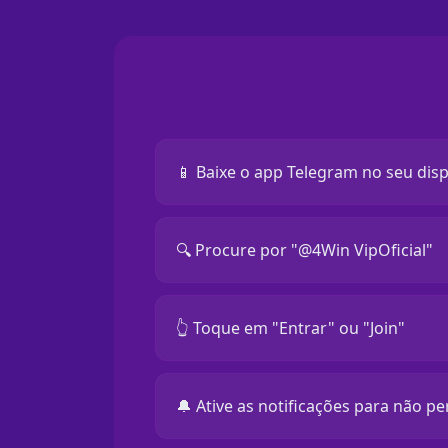
📱 Baixe o app Telegram no seu disp
🔍 Procure por "@4Win VipOficial"
👆 Toque em "Entrar" ou "Join"
🔔 Ative as notificações para não p