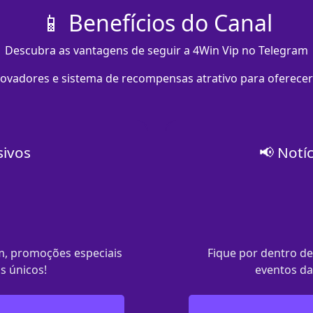
📱 Benefícios do Canal
Descubra as vantagens de seguir a 4Win Vip no Telegram
ovadores e sistema de recompensas atrativo para oferecer u
sivos
📢 Notí
m, promoções especiais
Fique por dentro d
s únicos!
eventos da