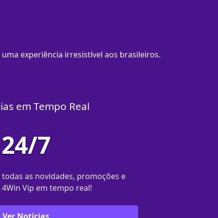
ma experiência irresistível aos brasileiros.
cias em Tempo Real
24/7
e todas as novidades, promoções e
 4Win Vip em tempo real!
Ver Notícias