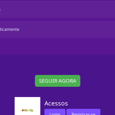
a
aticamente
SEGUIR AGORA
Acessos
Login
Registrar-se