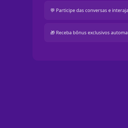
💬 Participe das conversas e interaj
🎁 Receba bônus exclusivos autom