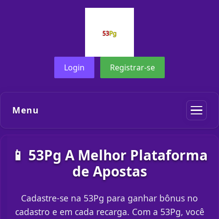
Login
Registrar-se
Menu
📱 53Pg A Melhor Plataforma
de Apostas
Cadastre-se na 53Pg para ganhar bônus no
cadastro e em cada recarga. Com a 53Pg, você