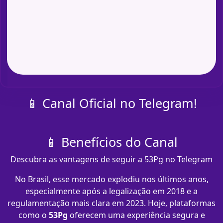
📱 Canal Oficial no Telegram!
📱 Benefícios do Canal
Descubra as vantagens de seguir a 53Pg no Telegram
No Brasil, esse mercado explodiu nos últimos anos,
especialmente após a legalização em 2018 e a
regulamentação mais clara em 2023. Hoje, plataformas
como o
53Pg
oferecem uma experiência segura e