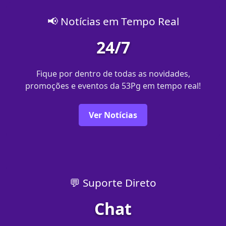
📢 Notícias em Tempo Real
24/7
Fique por dentro de todas as novidades,
promoções e eventos da 53Pg em tempo real!
Ver Notícias
💬 Suporte Direto
Chat