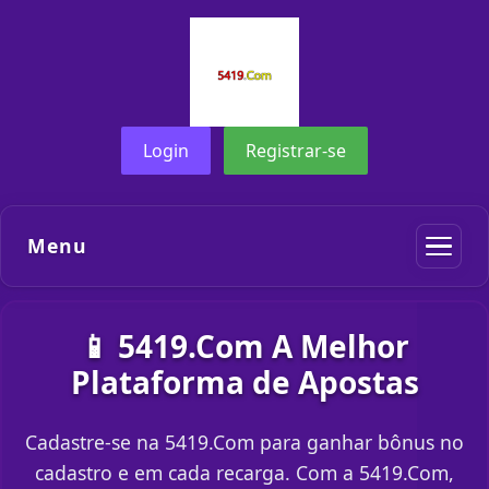
Login
Registrar-se
Menu
📱 5419.Com A Melhor
Plataforma de Apostas
Cadastre-se na 5419.Com para ganhar bônus no
cadastro e em cada recarga. Com a 5419.Com,