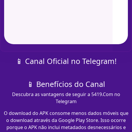
📱 Canal Oficial no Telegram!
📱 Benefícios do Canal
Descubra as vantagens de seguir a 5419.Com no
Telegram
O download do APK consome menos dados móveis que
o download através da Google Play Store. Isso ocorre
porque o APK não inclui metadados desnecessários e