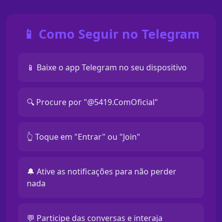
📱 Como Seguir no Telegram
📱 Baixe o app Telegram no seu dispositivo
🔍 Procure por "@5419.ComOficial"
👆 Toque em "Entrar" ou "Join"
🔔 Ative as notificações para não perder
nada
💬 Participe das conversas e interaja