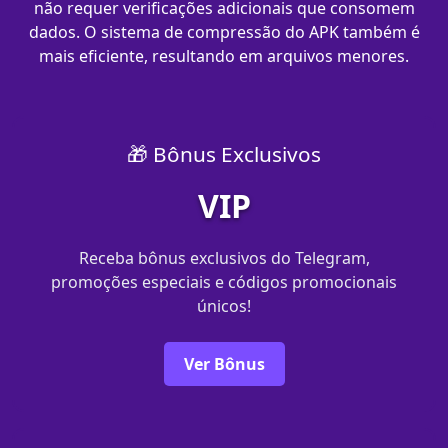
não requer verificações adicionais que consomem
dados. O sistema de compressão do APK também é
mais eficiente, resultando em arquivos menores.
🎁 Bônus Exclusivos
VIP
Receba bônus exclusivos do Telegram,
promoções especiais e códigos promocionais
únicos!
Ver Bônus