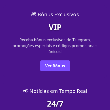
🎁 Bônus Exclusivos
VIP
Receba bônus exclusivos do Telegram,
promoções especiais e códigos promocionais
únicos!
Ver Bônus
📢 Notícias em Tempo Real
24/7