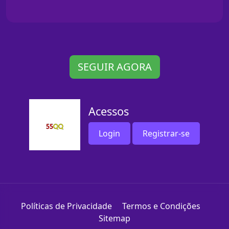
SEGUIR AGORA
Acessos
Login
Registrar-se
Políticas de Privacidade
Termos e Condições
Sitemap