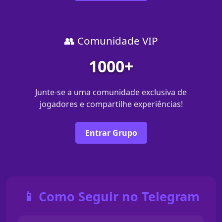
👥 Comunidade VIP
1000+
Junte-se a uma comunidade exclusiva de
jogadores e compartilhe experiências!
Entrar Grupo
📱 Como Seguir no Telegram