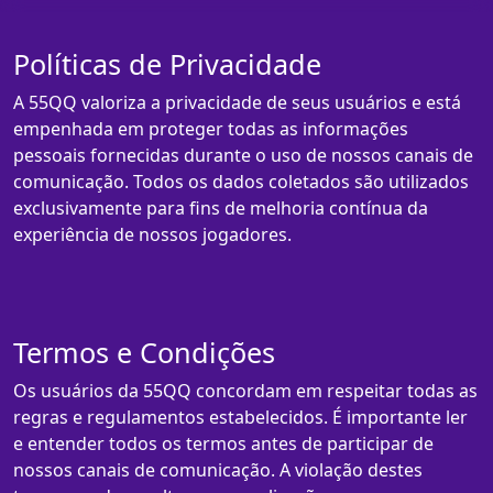
Políticas de Privacidade
A 55QQ valoriza a privacidade de seus usuários e está
empenhada em proteger todas as informações
pessoais fornecidas durante o uso de nossos canais de
comunicação. Todos os dados coletados são utilizados
exclusivamente para fins de melhoria contínua da
experiência de nossos jogadores.
Termos e Condições
Os usuários da 55QQ concordam em respeitar todas as
regras e regulamentos estabelecidos. É importante ler
e entender todos os termos antes de participar de
nossos canais de comunicação. A violação destes