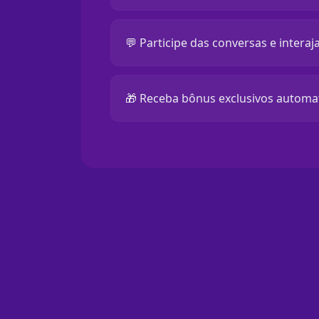
💬 Participe das conversas e interaj
🎁 Receba bônus exclusivos autom