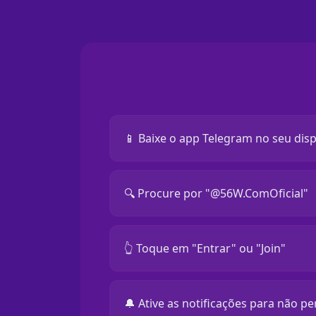
📱 Baixe o app Telegram no seu disp
🔍 Procure por "@56W.ComOficial"
👆 Toque em "Entrar" ou "Join"
🔔 Ative as notificações para não p