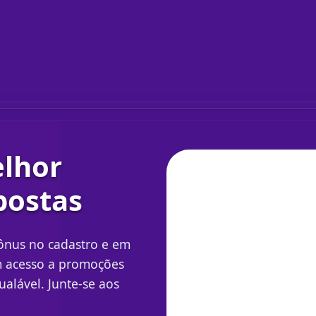
lhor
postas
ônus no cadastro e em
m acesso a promoções
ualável. Junte-se aos