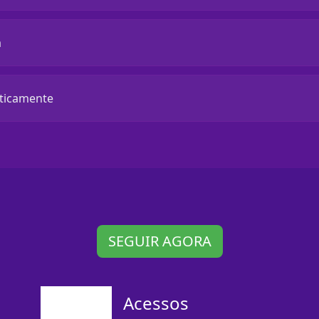
a
aticamente
SEGUIR AGORA
Acessos