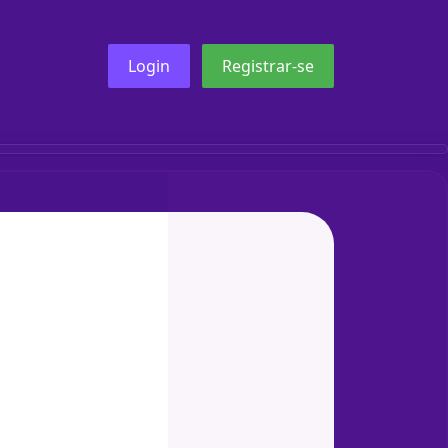
Login
Registrar-se