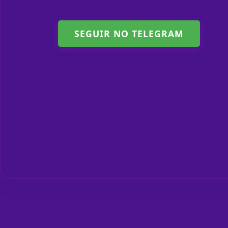
SEGUIR NO TELEGRAM