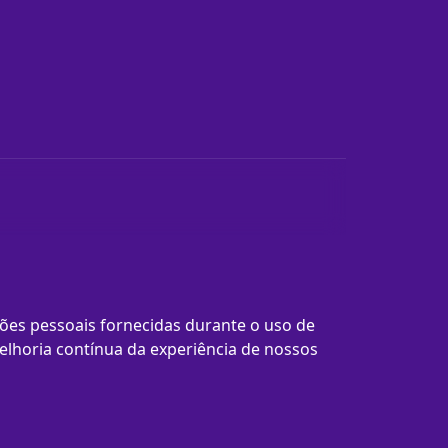
ões pessoais fornecidas durante o uso de
elhoria contínua da experiência de nossos