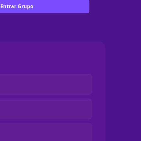
Entrar Grupo