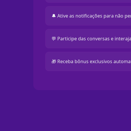
🔔 Ative as notificações para não p
💬 Participe das conversas e interaj
🎁 Receba bônus exclusivos autom