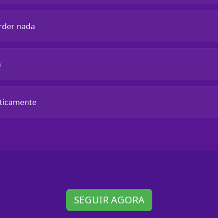
erder nada
a
aticamente
SEGUIR AGORA