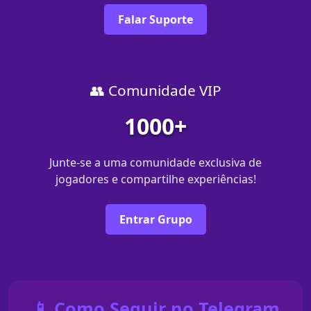
Falar Suporte
👥 Comunidade VIP
1000+
Junte-se a uma comunidade exclusiva de
jogadores e compartilhe experiências!
Entrar Grupo
📱 Como Seguir no Telegram