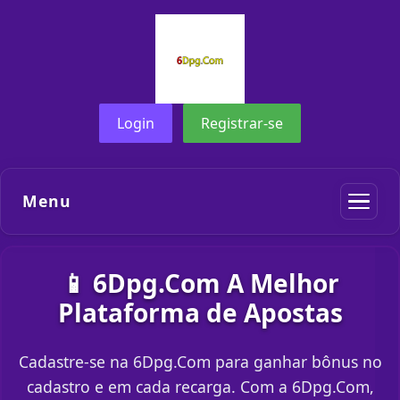
Login
Registrar-se
Menu
📱 6Dpg.Com A Melhor
Plataforma de Apostas
Cadastre-se na 6Dpg.Com para ganhar bônus no
cadastro e em cada recarga. Com a 6Dpg.Com,