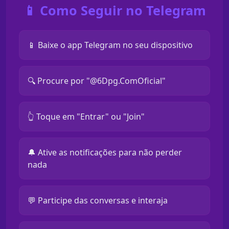
📱 Como Seguir no Telegram
📱 Baixe o app Telegram no seu dispositivo
🔍 Procure por "@6Dpg.ComOficial"
👆 Toque em "Entrar" ou "Join"
🔔 Ative as notificações para não perder
nada
💬 Participe das conversas e interaja