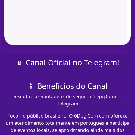
📱 Canal Oficial no Telegram!
📱 Benefícios do Canal
Descubra as vantagens de seguir a 6Dpg.Com no
Telegram
Foco no público brasileiro: O 6Dpg.Com com​ oferece
um atendimento totalmente em português e participa
de eventos locais, se aproximando ainda mais dos