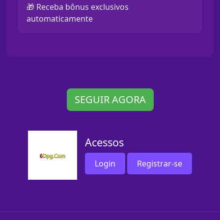
🎁 Receba bônus exclusivos
automaticamente
SEGUIR AGORA
Acessos
Login
Registrar-se