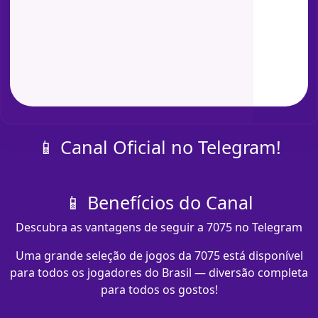
📱 Canal Oficial no Telegram!
📱 Benefícios do Canal
Descubra as vantagens de seguir a 7075 no Telegram
Uma grande seleção de jogos da 7075 está disponível
para todos os jogadores do Brasil — diversão completa
para todos os gostos!