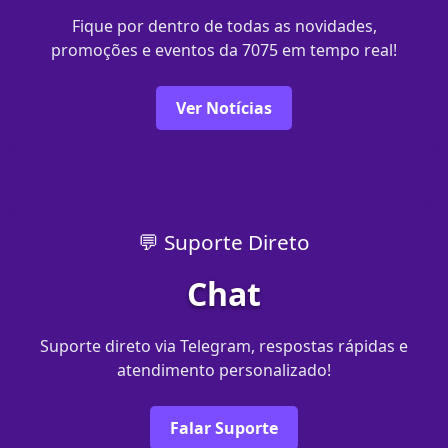
Fique por dentro de todas as novidades,
promoções e eventos da 7075 em tempo real!
Ver Notícias
💬 Suporte Direto
Chat
Suporte direto via Telegram, respostas rápidas e
atendimento personalizado!
Falar Suporte