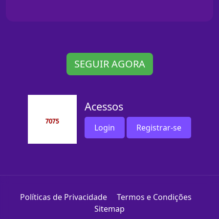
SEGUIR AGORA
Acessos
Login
Registrar-se
Políticas de Privacidade
Termos e Condições
Sitemap