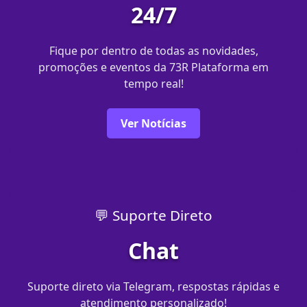
24/7
Fique por dentro de todas as novidades,
promoções e eventos da 73R Plataforma em
tempo real!
Ver Notícias
💬 Suporte Direto
Chat
Suporte direto via Telegram, respostas rápidas e
atendimento personalizado!