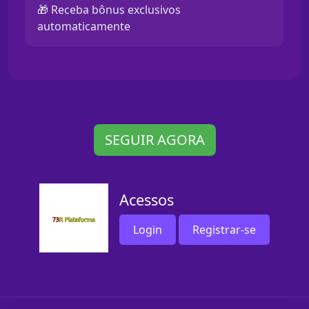
🎁 Receba bônus exclusivos
automaticamente
SEGUIR AGORA
Acessos
Login
Registrar-se