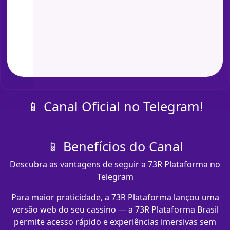
📱 Canal Oficial no Telegram!
📱 Benefícios do Canal
Descubra as vantagens de seguir a 73R Plataforma no
Telegram
Para maior praticidade, a 73R Plataforma lançou uma
versão web do seu cassino — a 73R Plataforma Brasil
permite acesso rápido e experiências imersivas sem