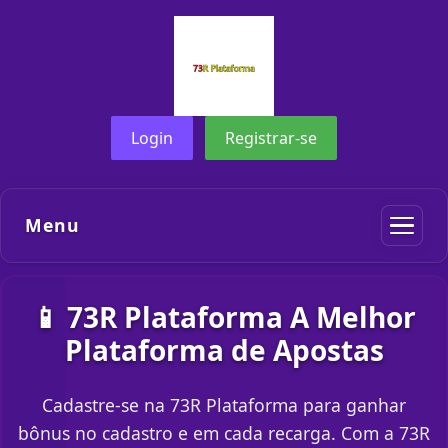
Login
Registrar-se
Menu
📱 73R Plataforma A Melhor
Plataforma de Apostas
Cadastre-se na 73R Plataforma para ganhar
bônus no cadastro e em cada recarga. Com a 73R