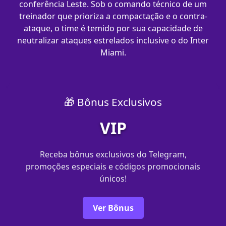
conferência Leste. Sob o comando técnico de um
treinador que prioriza a compactação e o contra-
ataque, o time é temido por sua capacidade de
neutralizar ataques estrelados inclusive o do Inter
Miami.
🎁 Bônus Exclusivos
VIP
Receba bônus exclusivos do Telegram,
promoções especiais e códigos promocionais
únicos!
Ver Bônus