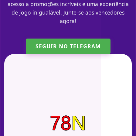
acesso a promoções incríveis e uma experiência
de jogo inigualável. Junte-se aos vencedores
agora!
SEGUIR NO TELEGRAM