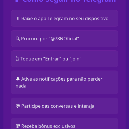
📱 Baixe o app Telegram no seu dispositivo
🔍 Procure por "@78NOficial"
👆 Toque em "Entrar" ou "Join"
🔔 Ative as notificações para não perder
nada
💬 Participe das conversas e interaja
🎁 Receba bônus exclusivos