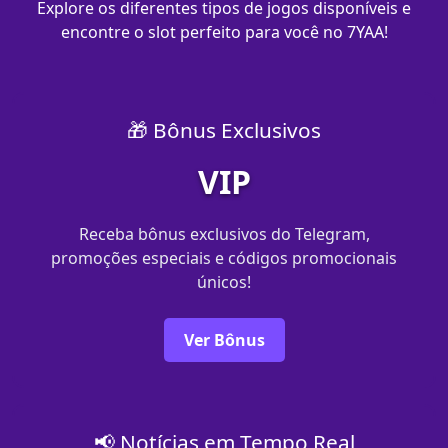
Explore os diferentes tipos de jogos disponíveis e
encontre o slot perfeito para você no 7YAA!
🎁 Bônus Exclusivos
VIP
Receba bônus exclusivos do Telegram,
promoções especiais e códigos promocionais
únicos!
Ver Bônus
📢 Notícias em Tempo Real