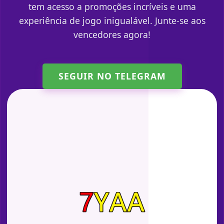
tem acesso a promoções incríveis e uma
experiência de jogo inigualável. Junte-se aos
vencedores agora!
SEGUIR NO TELEGRAM