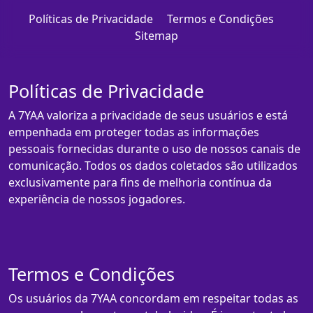
Políticas de Privacidade
Termos e Condições
Sitemap
Políticas de Privacidade
A 7YAA valoriza a privacidade de seus usuários e está
empenhada em proteger todas as informações
pessoais fornecidas durante o uso de nossos canais de
comunicação. Todos os dados coletados são utilizados
exclusivamente para fins de melhoria contínua da
experiência de nossos jogadores.
Termos e Condições
Os usuários da 7YAA concordam em respeitar todas as