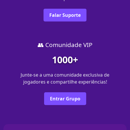
Falar Suporte
👥 Comunidade VIP
1000+
Junte-se a uma comunidade exclusiva de
jogadores e compartilhe experiências!
Entrar Grupo