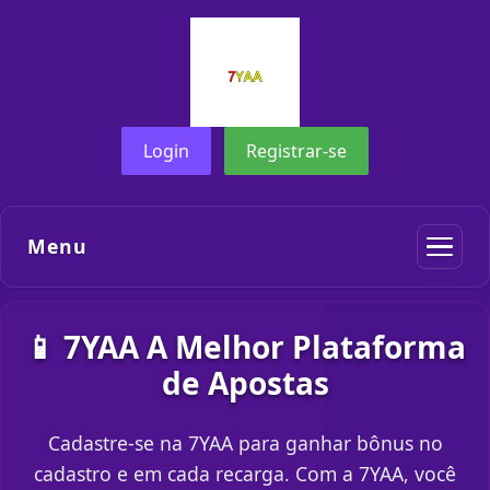
Login
Registrar-se
Menu
📱 7YAA A Melhor Plataforma
de Apostas
Cadastre-se na 7YAA para ganhar bônus no
cadastro e em cada recarga. Com a 7YAA, você