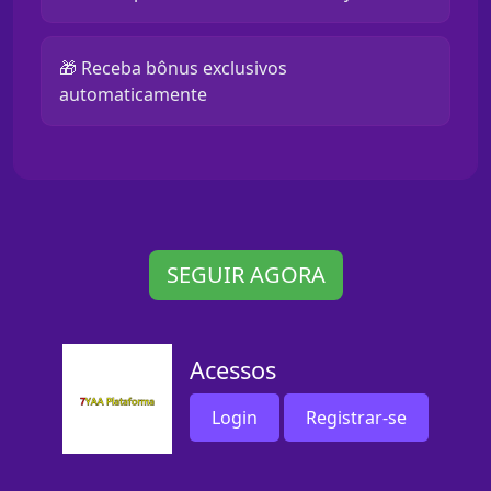
🎁 Receba bônus exclusivos
automaticamente
SEGUIR AGORA
Acessos
Login
Registrar-se