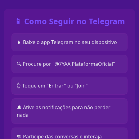
📱 Como Seguir no Telegram
📱 Baixe o app Telegram no seu dispositivo
🔍 Procure por "@7YAA PlataformaOficial"
👆 Toque em "Entrar" ou "Join"
🔔 Ative as notificações para não perder
nada
💬 Participe das conversas e interaja