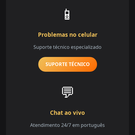
📱
Problemas no celular
Suporte técnico especializado
SUPORTE TÉCNICO
💬
Chat ao vivo
Atendimento 24/7 em português