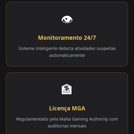
👁️
Monitoramento 24/7
Sistema inteligente detecta atividades suspeitas
automaticamente
🏦
Licença MGA
Regulamentado pela Malta Gaming Authority com
auditorias mensais