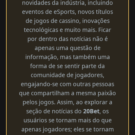
novidades da indústria, incluindo
eventos de eSports, novos títulos
de jogos de cassino, inovações
tecnológicas e muito mais. Ficar
por dentro das notícias não é
apenas uma questão de
informação, mas também uma
forma de se sentir parte da
comunidade de jogadores,
engajando-se com outras pessoas
que compartilham a mesma paixão
pelos jogos. Assim, ao explorar a
seção de notícias do
20Bet
, os
usuários se tornam mais do que
apenas jogadores; eles se tornam