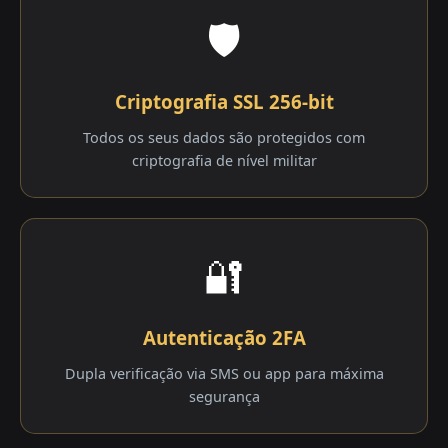
🛡️
Criptografia SSL 256-bit
Todos os seus dados são protegidos com
criptografia de nível militar
🔐
Autenticação 2FA
Dupla verificação via SMS ou app para máxima
segurança