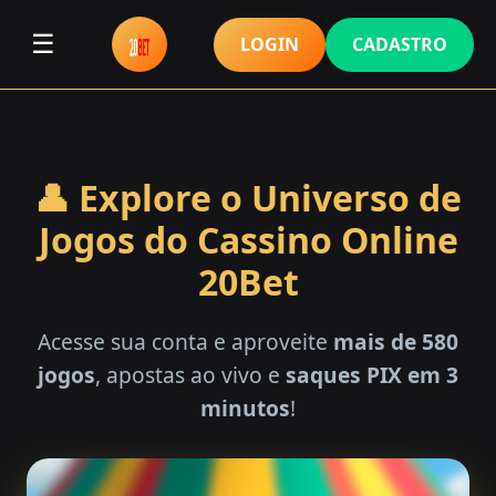
☰
LOGIN
CADASTRO
👤 Explore o Universo de
Jogos do Cassino Online
20Bet
Acesse sua conta e aproveite
mais de 580
jogos
, apostas ao vivo e
saques PIX em 3
minutos
!