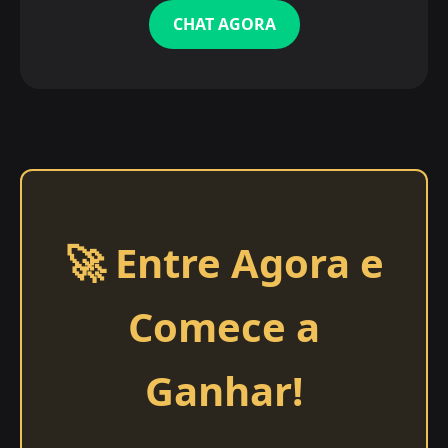
CHAT AGORA
🚀 Entre Agora e
Comece a
Ganhar!