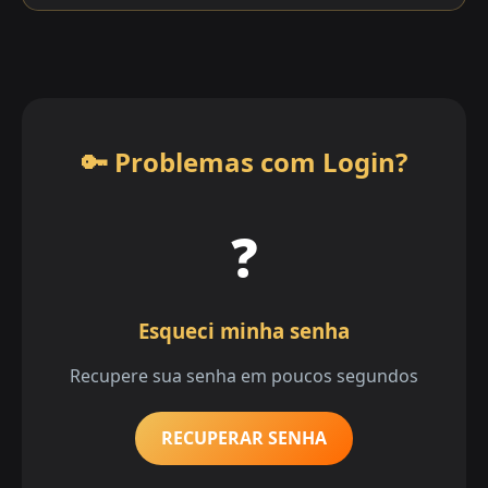
🔑 Problemas com Login?
❓
Esqueci minha senha
Recupere sua senha em poucos segundos
RECUPERAR SENHA