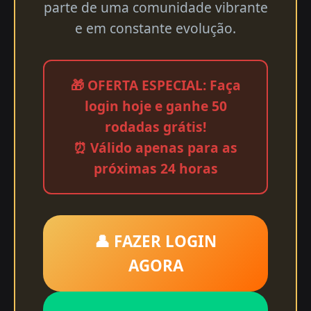
parte de uma comunidade vibrante
e em constante evolução.
🎁 OFERTA ESPECIAL: Faça
login hoje e ganhe 50
rodadas grátis!
⏰ Válido apenas para as
próximas 24 horas
👤 FAZER LOGIN
AGORA