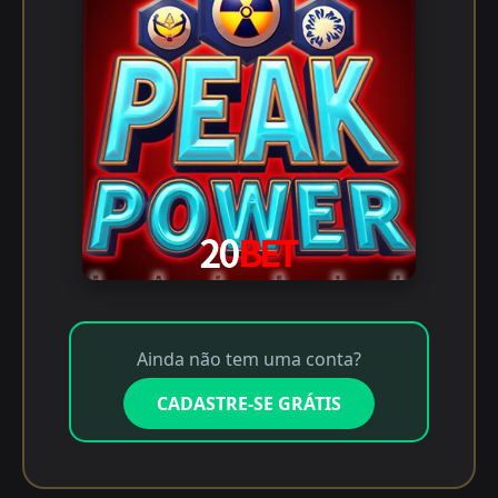
Ainda não tem uma conta?
CADASTRE-SE GRÁTIS